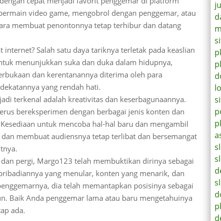
 dengan cepat menjadi favorit penggemar di platform
j
ia bermain video game, mengobrol dengan penggemar, atau
d
ara membuat penontonnya tetap terhibur dan datang
m
s
nternet? Salah satu daya tariknya terletak pada keaslian
p
untuk menunjukkan suka dan duka dalam hidupnya,
p
rbukaan dan kerentanannya diterima oleh para
d
dekatannya yang rendah hati.
l
di terkenal adalah kreativitas dan keserbagunaannya.
s
p
a terus bereksperimen dengan berbagai jenis konten dan
p
. Kesediaan untuk mencoba hal-hal baru dan mengambil
a
n dan membuat audiensnya tetap terlibat dan bersemangat
s
tnya.
s
g dan pergi, Margo123 telah membuktikan dirinya sebagai
d
pribadiannya yang menular, konten yang menarik, dan
s
penggemarnya, dia telah memantapkan posisinya sebagai
d
daun. Baik Anda penggemar lama atau baru mengetahuinya
p
tap ada.
d