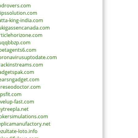
odrovers.com
ripssolution.com
atta-king-india.com
ukigassencanada.com
rticlehorizone.com
uqqbbzp.com
betagents6.com
oronavirusuptodate.com
rackinstreams.com
adgetspak.com
earsngadget.com
ireseodoctor.com
apsfit.com
evelup-fast.com
ytreepla.net
okersimulations.com
eplicamanufactory.net
ezultate-loto.info