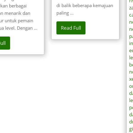
r
di balik beberapa kemajuan
kan berbagai
z
paling ...
n menarik dan
c
ur untuk pemain
n
Read
Read Full
a level. Dengan ...
n
Full
p
Read
ull
i
Full
e
l
b
n
x
o
d
l
p
d
d
g