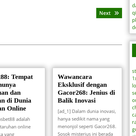
d
Next
q
Next
post:
p
d
s
t88: Tempat
Wawancara
1
munya
Eksklusif dengan
l
uan dan
Gacor268: Jenius di
s
n di Dunia
Balik Inovasi
o
c
an Online
[ad_1] Dalam dunia inovasi,
c
hanya sedikit nama yang
asbet88 adalah
r
menonjol seperti Gacor268.
 taruhan online
g
Sosok misterius ini berada
a yang