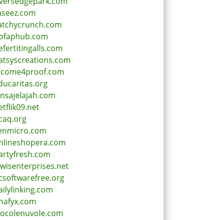
iversedgepark.com
aseez.com
atchycrunch.com
ofaphub.com
efertitingalls.com
atsyscreations.com
ncome4proof.com
ducaritas.org
ensajelajah.com
etflik09.net
caq.org
enmicro.com
nlineshopera.com
artyfresh.com
ewisenterprises.net
csoftwarefree.org
ailylinking.com
nafyx.com
iocolenuvole.com