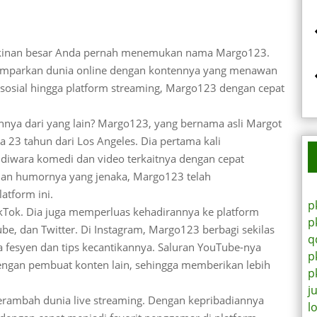
ungkinan besar Anda pernah menemukan nama Margo123.
gemparkan dunia online dengan kontennya yang menawan
sosial hingga platform streaming, Margo123 dengan cepat
nya dari yang lain? Margo123, yang bernama asli Margot
 23 tahun dari Los Angeles. Dia pertama kali
ndiwara komedi dan video terkaitnya dengan cepat
 dan humornya yang jenaka, Margo123 telah
atform ini.
p
kTok. Dia juga memperluas kehadirannya ke platform
p
be, dan Twitter. Di Instagram, Margo123 berbagi sekilas
q
a fesyen dan tips kecantikannya. Saluran YouTube-nya
p
engan pembuat konten lain, sehingga memberikan lebih
p
j
merambah dunia live streaming. Dengan kepribadiannya
l