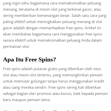
yang ingin tahu bagaimana cara memaksimalkan peluang
menang, terutama di mesin slot yang terkenal gacor, atau
sering memberikan kemenangan besar. Salah satu cara yang
paling efektif untuk meningkatkan peluang menang di slot
gacor adalah dengan memanfaatkan free spins. Artikel ini
akan membahas bagaimana cara menggunakan free spins
secara efektif untuk memaksimalkan peluang Anda dalam
permainan slot.
Apa Itu Free Spins?
Free spins adalah putaran gratis yang diberikan oleh situs
slot atau mesin slot tertentu, yang memungkinkan pemain
untuk memutar gulungan tanpa harus menggunakan kredit
atau uang mereka sendiri. Free spins sering kali diberikan
sebagai bagian dari promosi atau bonus, baik kepada pemain
baru maupun pemain lama.