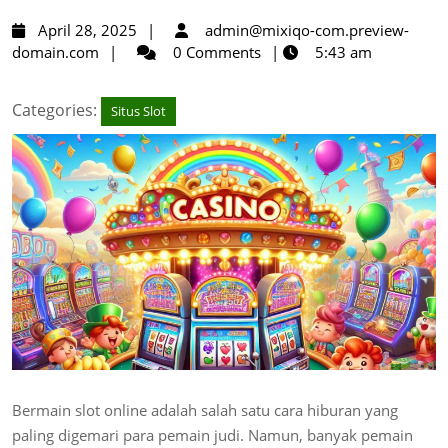
April
April 28, 2025
admin@mixiqo-com.preview-
admin@mixiqo-
28,
domain.com
0 Comments
5:43 am
com.preview-
2025
domain.com
Categories:
Situs Slot
Bermain slot online adalah salah satu cara hiburan yang
paling digemari para pemain judi. Namun, banyak pemain