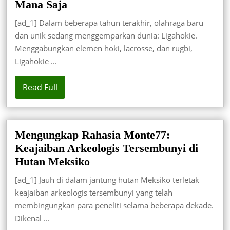
Mana Saja
[ad_1] Dalam beberapa tahun terakhir, olahraga baru
dan unik sedang menggemparkan dunia: Ligahokie.
Menggabungkan elemen hoki, lacrosse, dan rugbi,
Ligahokie ...
Read
Read Full
Full
Mengungkap Rahasia Monte77:
Keajaiban Arkeologis Tersembunyi di
Hutan Meksiko
[ad_1] Jauh di dalam jantung hutan Meksiko terletak
keajaiban arkeologis tersembunyi yang telah
membingungkan para peneliti selama beberapa dekade.
Dikenal ...