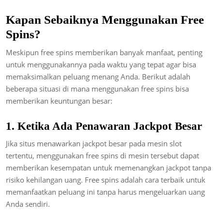
Kapan Sebaiknya Menggunakan Free
Spins?
Meskipun free spins memberikan banyak manfaat, penting
untuk menggunakannya pada waktu yang tepat agar bisa
memaksimalkan peluang menang Anda. Berikut adalah
beberapa situasi di mana menggunakan free spins bisa
memberikan keuntungan besar:
1. Ketika Ada Penawaran Jackpot Besar
Jika situs menawarkan jackpot besar pada mesin slot
tertentu, menggunakan free spins di mesin tersebut dapat
memberikan kesempatan untuk memenangkan jackpot tanpa
risiko kehilangan uang. Free spins adalah cara terbaik untuk
memanfaatkan peluang ini tanpa harus mengeluarkan uang
Anda sendiri.