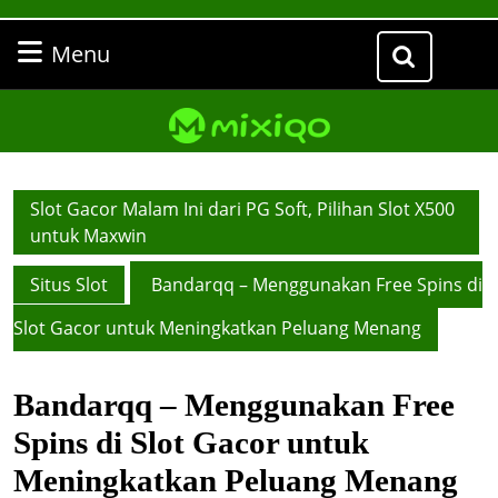
Skip
to
Menu
Menu
content
Search
Skip
for:
to
content
Slot Gacor Malam Ini dari PG Soft, Pilihan Slot X500
untuk Maxwin
Situs Slot
Bandarqq – Menggunakan Free Spins di
Slot Gacor untuk Meningkatkan Peluang Menang
Bandarqq – Menggunakan Free
Spins di Slot Gacor untuk
Meningkatkan Peluang Menang