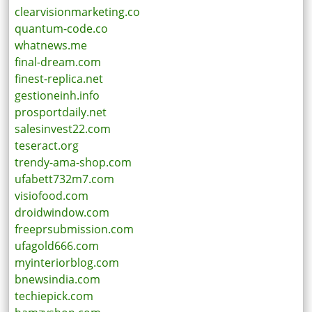
clearvisionmarketing.co
quantum-code.co
whatnews.me
final-dream.com
finest-replica.net
gestioneinh.info
prosportdaily.net
salesinvest22.com
teseract.org
trendy-ama-shop.com
ufabett732m7.com
visiofood.com
droidwindow.com
freeprsubmission.com
ufagold666.com
myinteriorblog.com
bnewsindia.com
techiepick.com