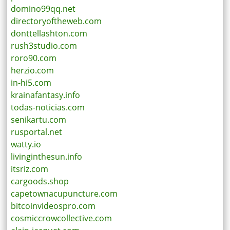
domino99qq.net
directoryoftheweb.com
donttellashton.com
rush3studio.com
roro90.com
herzio.com
in-hi5.com
krainafantasy.info
todas-noticias.com
senikartu.com
rusportal.net
watty.io
livinginthesun.info
itsriz.com
cargoods.shop
capetownacupuncture.com
bitcoinvideospro.com
cosmiccrowcollective.com