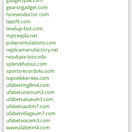
gadgetspak.com
gearsngadget.com
hireseodoctor.com
lapsfit.com
levelup-fast.com
mytreepla.net
pokersimulations.com
replicamanufactory.net
rezultate-loto.info
splendifulous.com
sportsrecords4u.com
topceleberites.com
ufabetting8m4.com
ufabetunionum3.com
ufabetvalueum3.com
ufabetvaultm7.com
ufabetvillageum7.com
ufabetvoicem3.com
waveufabetm4.com