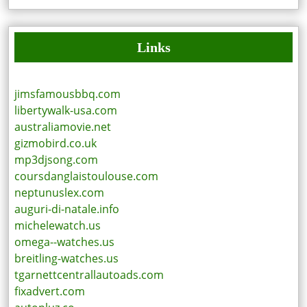
Links
jimsfamousbbq.com
libertywalk-usa.com
australiamovie.net
gizmobird.co.uk
mp3djsong.com
coursdanglaistoulouse.com
neptunuslex.com
auguri-di-natale.info
michelewatch.us
omega--watches.us
breitling-watches.us
tgarnettcentrallautoads.com
fixadvert.com