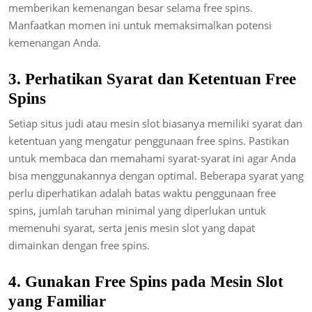
memberikan kemenangan besar selama free spins.
Manfaatkan momen ini untuk memaksimalkan potensi
kemenangan Anda.
3. Perhatikan Syarat dan Ketentuan Free
Spins
Setiap situs judi atau mesin slot biasanya memiliki syarat dan
ketentuan yang mengatur penggunaan free spins. Pastikan
untuk membaca dan memahami syarat-syarat ini agar Anda
bisa menggunakannya dengan optimal. Beberapa syarat yang
perlu diperhatikan adalah batas waktu penggunaan free
spins, jumlah taruhan minimal yang diperlukan untuk
memenuhi syarat, serta jenis mesin slot yang dapat
dimainkan dengan free spins.
4. Gunakan Free Spins pada Mesin Slot
yang Familiar