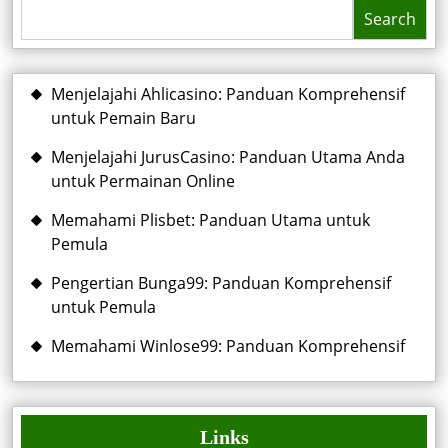
Search
Menjelajahi Ahlicasino: Panduan Komprehensif
untuk Pemain Baru
Menjelajahi JurusCasino: Panduan Utama Anda
untuk Permainan Online
Memahami Plisbet: Panduan Utama untuk
Pemula
Pengertian Bunga99: Panduan Komprehensif
untuk Pemula
Memahami Winlose99: Panduan Komprehensif
Links