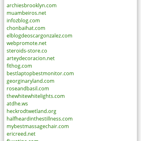
archiesbrooklyn.com
muambeiros.net
infozblog.com
chonbaihat.com
elblogdeoscargonzalez.com
webpromote.net
steroids-store.co
arteydecoracion.net
fithog.com
bestlaptopbestmonitor.com
georginaryland.com
roseandbasil.com
thewhitewhitelights.com
atdhe.ws
heckrodtwetland.org
halfheardinthestillness.com
mybestmassagechair.com
ericreed.net