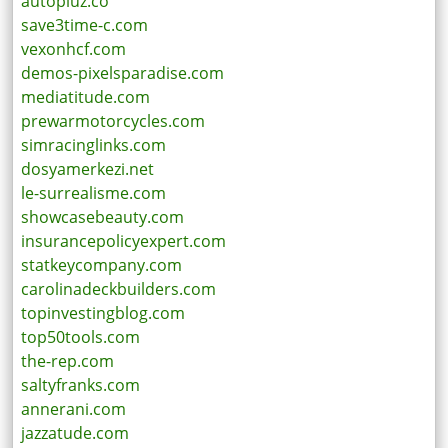
autopluz.co
save3time-c.com
vexonhcf.com
demos-pixelsparadise.com
mediatitude.com
prewarmotorcycles.com
simracinglinks.com
dosyamerkezi.net
le-surrealisme.com
showcasebeauty.com
insurancepolicyexpert.com
statkeycompany.com
carolinadeckbuilders.com
topinvestingblog.com
top50tools.com
the-rep.com
saltyfranks.com
annerani.com
jazzatude.com