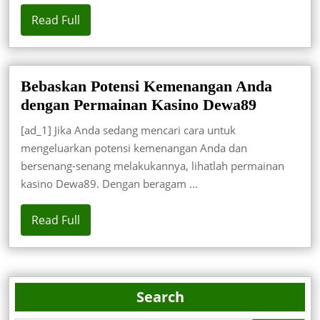
Read
Read Full
Full
Bebaskan Potensi Kemenangan Anda
dengan Permainan Kasino Dewa89
[ad_1] Jika Anda sedang mencari cara untuk
mengeluarkan potensi kemenangan Anda dan
bersenang-senang melakukannya, lihatlah permainan
kasino Dewa89. Dengan beragam ...
Read
Read Full
Full
Search