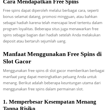
Cara Mendapatkan Free Spins
Free spins dapat diperoleh melalui berbagai cara, seperti
bonus selamat datang, promosi mingguan, atau bahkan
sebagai hadiah karena telah mencapai level tertentu dalam
program loyalitas. Beberapa situs juga menawarkan free
spins sebagai bagian dari hadiah setelah Anda melakukan
deposit atau bertaruh sejumlah uang.
Manfaat Menggunakan Free Spins di
Slot Gacor
Menggunakan free spins di slot gacor memberikan berbagai
manfaat yang dapat meningkatkan peluang Anda untuk
menang. Berikut adalah beberapa keuntungan utama dari
menggunakan free spins dalam permainan slot.
1. Memperbesar Kesempatan Menang
Tanpa Risiko