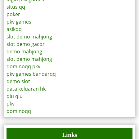
situs qq
poker
pkv games
asikqq
slot demo mahjong
slot demo gacor
demo mahjong
slot demo mahjong
dominoqq pkv
pkv games bandarqq
demo slot
data keluaran hk
qiu qiu
pkv
dominoqq
Links