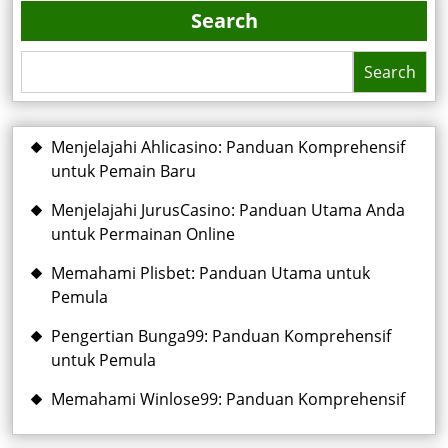
Search
Search
Menjelajahi Ahlicasino: Panduan Komprehensif
untuk Pemain Baru
Menjelajahi JurusCasino: Panduan Utama Anda
untuk Permainan Online
Memahami Plisbet: Panduan Utama untuk
Pemula
Pengertian Bunga99: Panduan Komprehensif
untuk Pemula
Memahami Winlose99: Panduan Komprehensif