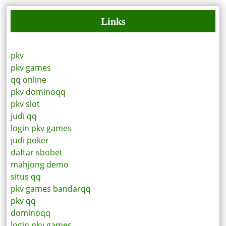
Links
pkv
pkv games
qq online
pkv dominoqq
pkv slot
judi qq
login pkv games
judi poker
daftar sbobet
mahjong demo
situs qq
pkv games bandarqq
pkv qq
dominoqq
login pkv games