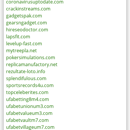
coronavirusuptodate.com
crackinstreams.com
gadgetspak.com
gearsngadget.com
hireseodoctor.com
lapsfit.com
levelup-fast.com
mytreepla.net
pokersimulations.com
replicamanufactory.net
rezultate-loto.info
splendifulous.com
sportsrecords4u.com
topceleberites.com
ufabetting8m4.com
ufabetunionum3.com
ufabetvalueum3.com
ufabetvaultm7.com
ufabetvillageum7.com