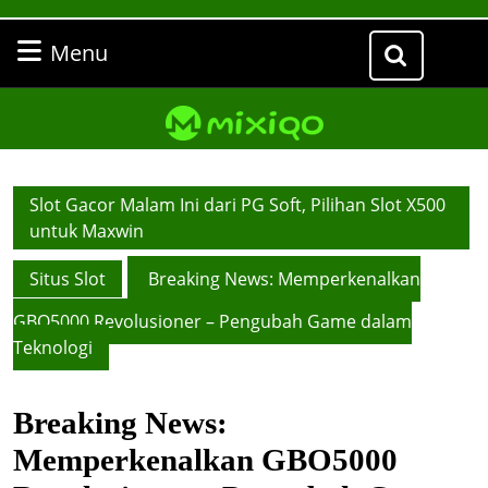
Skip
to
Menu
Menu
content
Search
Skip
for:
to
content
Slot Gacor Malam Ini dari PG Soft, Pilihan Slot X500
untuk Maxwin
Situs Slot
Breaking News: Memperkenalkan
GBO5000 Revolusioner – Pengubah Game dalam
Teknologi
Breaking News:
Memperkenalkan GBO5000