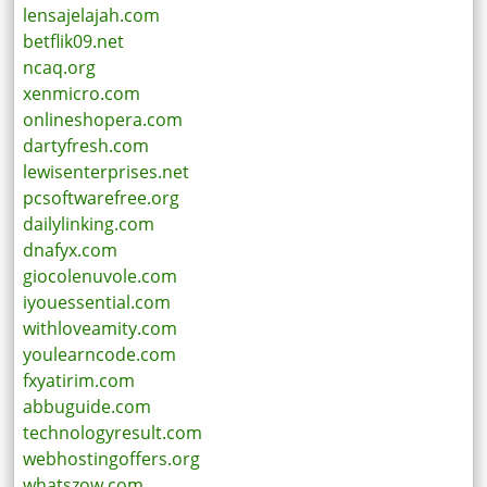
lensajelajah.com
betflik09.net
ncaq.org
xenmicro.com
onlineshopera.com
dartyfresh.com
lewisenterprises.net
pcsoftwarefree.org
dailylinking.com
dnafyx.com
giocolenuvole.com
iyouessential.com
withloveamity.com
youlearncode.com
fxyatirim.com
abbuguide.com
technologyresult.com
webhostingoffers.org
whatszow.com