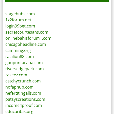
stagehubs.com
1x2forum.net
login99bet.com
secretcourtesans.com
onlinebahisforum1.com
chicagoheadline.com
camming.org
rajalion88.com
goupuntacana.com
riversedgepark.com
zaseez.com
catchycrunch.com
nofaphub.com
nefertitingalls.com
patsyscreations.com
income4proof.com
educaritas.org