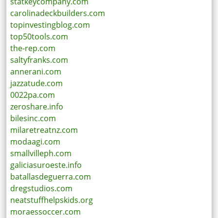
statkeycompany.com
carolinadeckbuilders.com
topinvestingblog.com
top50tools.com
the-rep.com
saltyfranks.com
annerani.com
jazzatude.com
0022pa.com
zeroshare.info
bilesinc.com
milaretreatnz.com
modaagi.com
smallvilleph.com
galiciasuroeste.info
batallasdeguerra.com
dregstudios.com
neatstuffhelpskids.org
moraessoccer.com