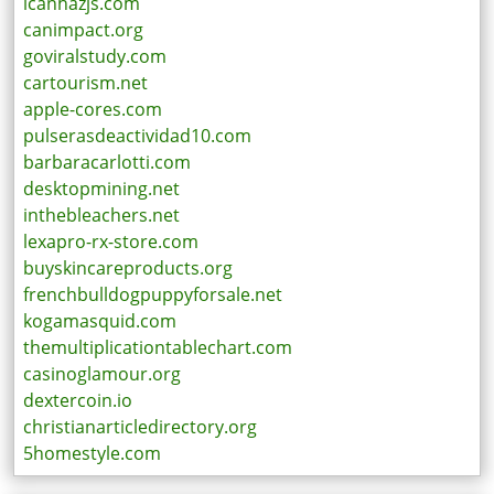
icanhazjs.com
canimpact.org
goviralstudy.com
cartourism.net
apple-cores.com
pulserasdeactividad10.com
barbaracarlotti.com
desktopmining.net
inthebleachers.net
lexapro-rx-store.com
buyskincareproducts.org
frenchbulldogpuppyforsale.net
kogamasquid.com
themultiplicationtablechart.com
casinoglamour.org
dextercoin.io
christianarticledirectory.org
5homestyle.com