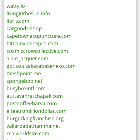
watty.io
livinginthesun.info
itsriz.com
cargoods.shop
capetownacupuncture.com
bitcoinvideospro.com
cosmiccrowcollective.com
alain-jacquet.com
gotisouizakayabakeneko.com
meshpoint.me
spongebob.net
busyboxintl.com
auttayanratchapak.com
postcoffeebarva.com
elteatromilliondollar.com
burgerkingfranchise.org
vallarpadathamma.net
realworldsize.com