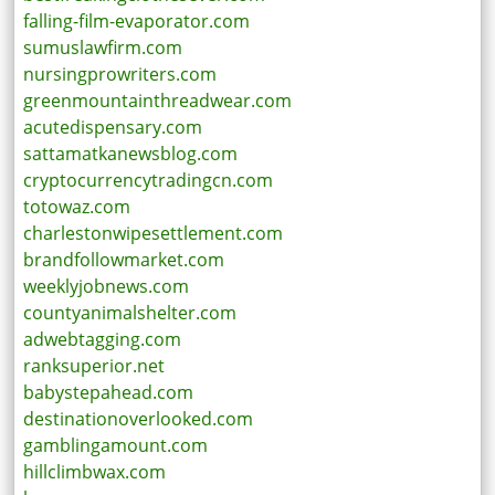
falling-film-evaporator.com
sumuslawfirm.com
nursingprowriters.com
greenmountainthreadwear.com
acutedispensary.com
sattamatkanewsblog.com
cryptocurrencytradingcn.com
totowaz.com
charlestonwipesettlement.com
brandfollowmarket.com
weeklyjobnews.com
countyanimalshelter.com
adwebtagging.com
ranksuperior.net
babystepahead.com
destinationoverlooked.com
gamblingamount.com
hillclimbwax.com