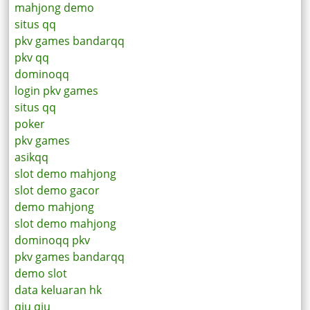
mahjong demo
situs qq
pkv games bandarqq
pkv qq
dominoqq
login pkv games
situs qq
poker
pkv games
asikqq
slot demo mahjong
slot demo gacor
demo mahjong
slot demo mahjong
dominoqq pkv
pkv games bandarqq
demo slot
data keluaran hk
qiu qiu