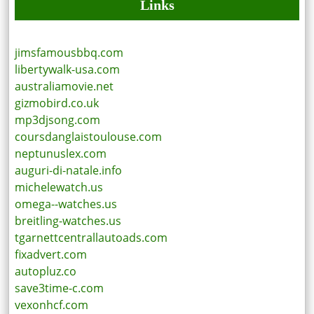
Links
jimsfamousbbq.com
libertywalk-usa.com
australiamovie.net
gizmobird.co.uk
mp3djsong.com
coursdanglaistoulouse.com
neptunuslex.com
auguri-di-natale.info
michelewatch.us
omega--watches.us
breitling-watches.us
tgarnettcentrallautoads.com
fixadvert.com
autopluz.co
save3time-c.com
vexonhcf.com