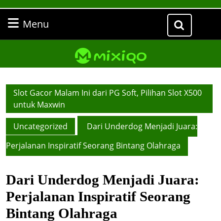
Skip
to
Menu
Menu
content
Search
Skip
for:
to
content
Slot Gacor Malam Ini dari PG Soft, Pilihan Slot X500
untuk Maxwin
Uncategorized
Dari Underdog Menjadi Juara:
Perjalanan Inspiratif Seorang Bintang Olahraga
Dari Underdog Menjadi Juara:
Perjalanan Inspiratif Seorang
Bintang Olahraga