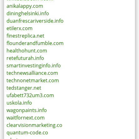
anikalappy.com
dininghelsinki.info
duanfrescariverside.info
etilerx.com
finestreplica.net
flounderandfumble.com
healthohunt.com
retefuturah.info
smartinvestinginfo.info
technewsalliance.com
technonetmarket.com
tedstanger.net
ufabett732um3.com
uskola.info
wagonpaints.info
waitfornext.com
clearvisionmarketing.co
quantum-code.co