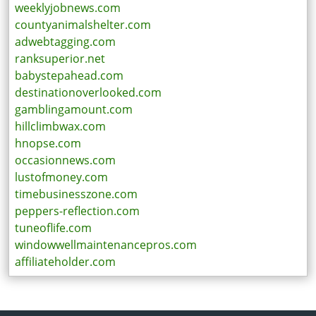
weeklyjobnews.com
countyanimalshelter.com
adwebtagging.com
ranksuperior.net
babystepahead.com
destinationoverlooked.com
gamblingamount.com
hillclimbwax.com
hnopse.com
occasionnews.com
lustofmoney.com
timebusinesszone.com
peppers-reflection.com
tuneoflife.com
windowwellmaintenancepros.com
affiliateholder.com