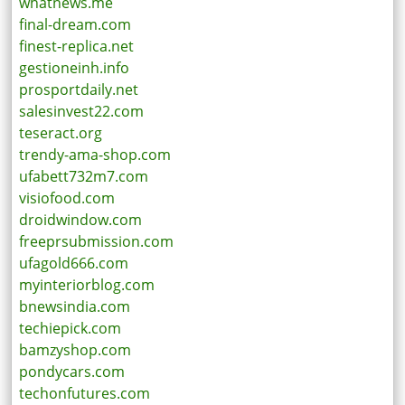
whatnews.me
final-dream.com
finest-replica.net
gestioneinh.info
prosportdaily.net
salesinvest22.com
teseract.org
trendy-ama-shop.com
ufabett732m7.com
visiofood.com
droidwindow.com
freeprsubmission.com
ufagold666.com
myinteriorblog.com
bnewsindia.com
techiepick.com
bamzyshop.com
pondycars.com
techonfutures.com