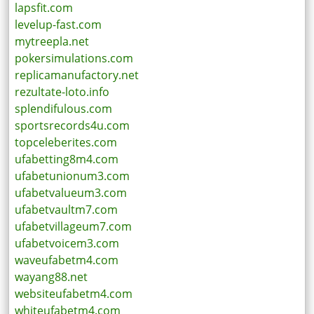
lapsfit.com
levelup-fast.com
mytreepla.net
pokersimulations.com
replicamanufactory.net
rezultate-loto.info
splendifulous.com
sportsrecords4u.com
topceleberites.com
ufabetting8m4.com
ufabetunionum3.com
ufabetvalueum3.com
ufabetvaultm7.com
ufabetvillageum7.com
ufabetvoicem3.com
waveufabetm4.com
wayang88.net
websiteufabetm4.com
whiteufabetm4.com