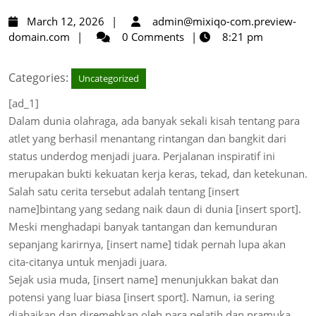
March
March 12, 2026
admin@mixiqo-com.preview-
admin@mixiqo-
12,
domain.com
0 Comments
8:21 pm
com.preview-
2026
domain.com
Categories:
Uncategorized
[ad_1]
Dalam dunia olahraga, ada banyak sekali kisah tentang para
atlet yang berhasil menantang rintangan dan bangkit dari
status underdog menjadi juara. Perjalanan inspiratif ini
merupakan bukti kekuatan kerja keras, tekad, dan ketekunan.
Salah satu cerita tersebut adalah tentang [insert
name]bintang yang sedang naik daun di dunia [insert sport].
Meski menghadapi banyak tantangan dan kemunduran
sepanjang karirnya, [insert name] tidak pernah lupa akan
cita-citanya untuk menjadi juara.
Sejak usia muda, [insert name] menunjukkan bakat dan
potensi yang luar biasa [insert sport]. Namun, ia sering
diabaikan dan diremehkan oleh para pelatih dan pramuka