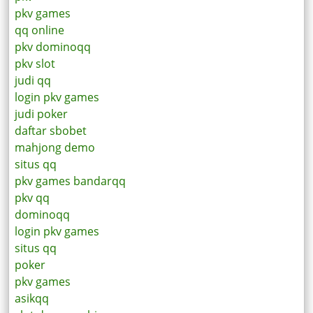
pkv games
qq online
pkv dominoqq
pkv slot
judi qq
login pkv games
judi poker
daftar sbobet
mahjong demo
situs qq
pkv games bandarqq
pkv qq
dominoqq
login pkv games
situs qq
poker
pkv games
asikqq