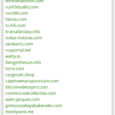
donttellashton.com
rush3studio.com
roro90.com
herzio.com
in-hi5.com
krainafantasy.info
todas-noticias.com
senikartu.com
rusportal.net
watty.io
livinginthesun.info
itsriz.com
cargoods.shop
capetownacupuncture.com
bitcoinvideospro.com
cosmiccrowcollective.com
alain-jacquet.com
gotisouizakayabakeneko.com
meshpoint.me