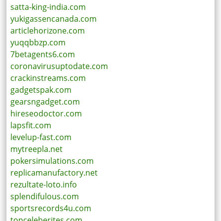
satta-king-india.com
yukigassencanada.com
articlehorizone.com
yuqqbbzp.com
7betagents6.com
coronavirusuptodate.com
crackinstreams.com
gadgetspak.com
gearsngadget.com
hireseodoctor.com
lapsfit.com
levelup-fast.com
mytreepla.net
pokersimulations.com
replicamanufactory.net
rezultate-loto.info
splendifulous.com
sportsrecords4u.com
topceleberites.com