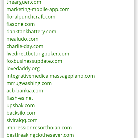
thearguer.com
marketing-mobile-app.com
floralpunchcraft.com
fiasone.com
danktankbattery.com
mealudo.com
charlie-day.com
livedirectbettingpoker.com
foxbusinessupdate.com
lovedaddy.org
integrativemedicalmassageplano.com
mrrugwashing.com
acb-bankia.com
flash-es.net
upshak.com
backsilo.com
siviralqq.com
impressionresorthoian.com
bestfreakingclothesever.com