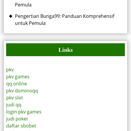
Pemula
Pengertian Bunga99: Panduan Komprehensif
untuk Pemula
Links
pkv
pkv games
qq online
pkv dominoqq
pkv slot
judi qq
login pkv games
judi poker
daftar sbobet