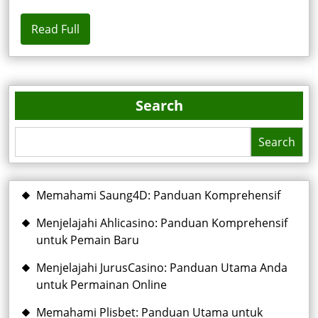
Read
Read Full
Full
Search
Search
Memahami Saung4D: Panduan Komprehensif
Menjelajahi Ahlicasino: Panduan Komprehensif
untuk Pemain Baru
Menjelajahi JurusCasino: Panduan Utama Anda
untuk Permainan Online
Memahami Plisbet: Panduan Utama untuk