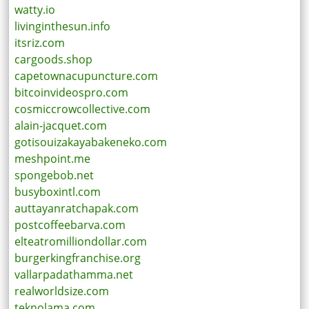
watty.io
livinginthesun.info
itsriz.com
cargoods.shop
capetownacupuncture.com
bitcoinvideospro.com
cosmiccrowcollective.com
alain-jacquet.com
gotisouizakayabakeneko.com
meshpoint.me
spongebob.net
busyboxintl.com
auttayanratchapak.com
postcoffeebarva.com
elteatromilliondollar.com
burgerkingfranchise.org
vallarpadathamma.net
realworldsize.com
teknolama.com