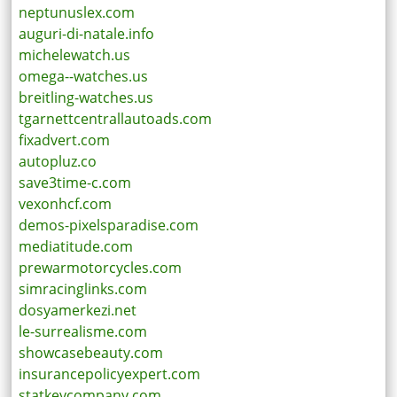
neptunuslex.com
auguri-di-natale.info
michelewatch.us
omega--watches.us
breitling-watches.us
tgarnettcentrallautoads.com
fixadvert.com
autopluz.co
save3time-c.com
vexonhcf.com
demos-pixelsparadise.com
mediatitude.com
prewarmotorcycles.com
simracinglinks.com
dosyamerkezi.net
le-surrealisme.com
showcasebeauty.com
insurancepolicyexpert.com
statkeycompany.com