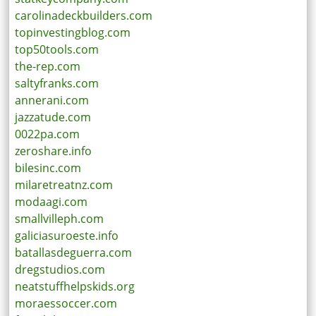
carolinadeckbuilders.com
topinvestingblog.com
top50tools.com
the-rep.com
saltyfranks.com
annerani.com
jazzatude.com
0022pa.com
zeroshare.info
bilesinc.com
milaretreatnz.com
modaagi.com
smallvilleph.com
galiciasuroeste.info
batallasdeguerra.com
dregstudios.com
neatstuffhelpskids.org
moraessoccer.com