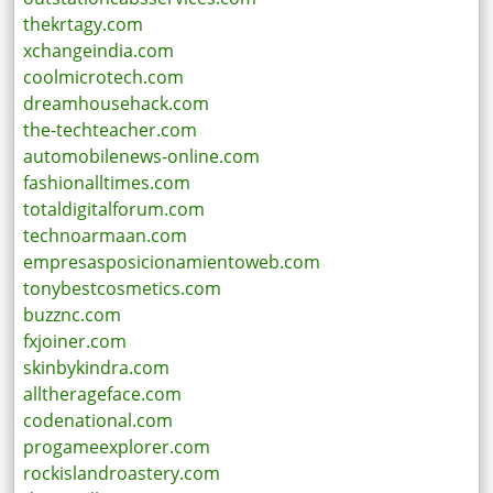
thekrtagy.com
xchangeindia.com
coolmicrotech.com
dreamhousehack.com
the-techteacher.com
automobilenews-online.com
fashionalltimes.com
totaldigitalforum.com
technoarmaan.com
empresasposicionamientoweb.com
tonybestcosmetics.com
buzznc.com
fxjoiner.com
skinbykindra.com
alltherageface.com
codenational.com
progameexplorer.com
rockislandroastery.com