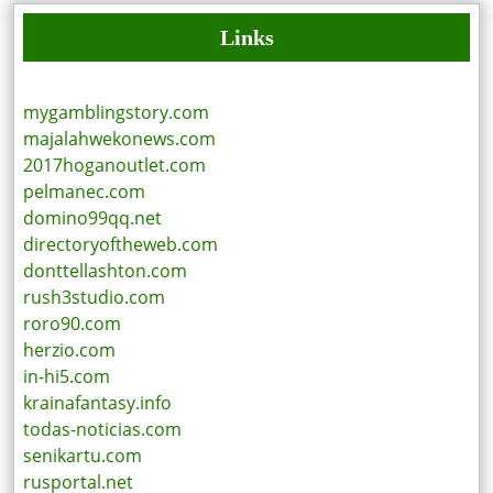
Links
mygamblingstory.com
majalahwekonews.com
2017hoganoutlet.com
pelmanec.com
domino99qq.net
directoryoftheweb.com
donttellashton.com
rush3studio.com
roro90.com
herzio.com
in-hi5.com
krainafantasy.info
todas-noticias.com
senikartu.com
rusportal.net