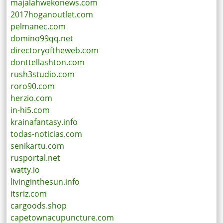
majalahwekonews.com
2017hoganoutlet.com
pelmanec.com
domino99qq.net
directoryoftheweb.com
donttellashton.com
rush3studio.com
roro90.com
herzio.com
in-hi5.com
krainafantasy.info
todas-noticias.com
senikartu.com
rusportal.net
watty.io
livinginthesun.info
itsriz.com
cargoods.shop
capetownacupuncture.com