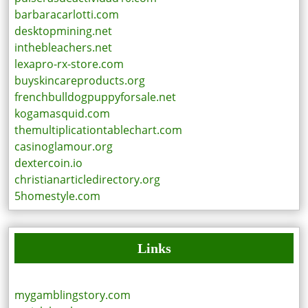
barbaracarlotti.com
desktopmining.net
inthebleachers.net
lexapro-rx-store.com
buyskincareproducts.org
frenchbulldogpuppyforsale.net
kogamasquid.com
themultiplicationtablechart.com
casinoglamour.org
dextercoin.io
christianarticledirectory.org
5homestyle.com
Links
mygamblingstory.com