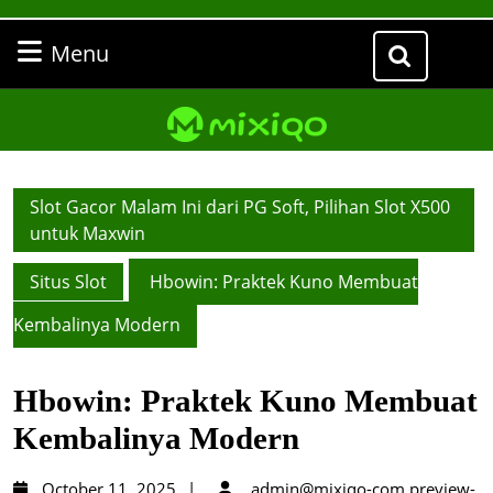
Skip
to
Menu
Menu
content
Search
Skip
for:
to
content
Slot Gacor Malam Ini dari PG Soft, Pilihan Slot X500
untuk Maxwin
Situs Slot
Hbowin: Praktek Kuno Membuat
Kembalinya Modern
Hbowin: Praktek Kuno Membuat
Kembalinya Modern
October
October 11, 2025
admin@mixiqo-com.preview-