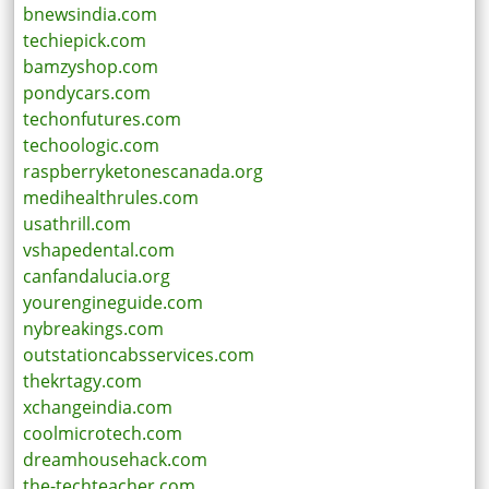
bnewsindia.com
techiepick.com
bamzyshop.com
pondycars.com
techonfutures.com
techoologic.com
raspberryketonescanada.org
medihealthrules.com
usathrill.com
vshapedental.com
canfandalucia.org
yourengineguide.com
nybreakings.com
outstationcabsservices.com
thekrtagy.com
xchangeindia.com
coolmicrotech.com
dreamhousehack.com
the-techteacher.com