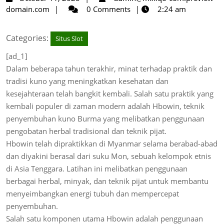
admin@mixiqo-
11,
domain.com
0 Comments
2:24 am
com.preview-
2025
domain.com
Categories:
Situs Slot
[ad_1]
Dalam beberapa tahun terakhir, minat terhadap praktik dan
tradisi kuno yang meningkatkan kesehatan dan
kesejahteraan telah bangkit kembali. Salah satu praktik yang
kembali populer di zaman modern adalah Hbowin, teknik
penyembuhan kuno Burma yang melibatkan penggunaan
pengobatan herbal tradisional dan teknik pijat.
Hbowin telah dipraktikkan di Myanmar selama berabad-abad
dan diyakini berasal dari suku Mon, sebuah kelompok etnis
di Asia Tenggara. Latihan ini melibatkan penggunaan
berbagai herbal, minyak, dan teknik pijat untuk membantu
menyeimbangkan energi tubuh dan mempercepat
penyembuhan.
Salah satu komponen utama Hbowin adalah penggunaan