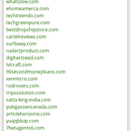
whatszow.com
ehomeamerca.com
techintendo.com
techgreenpure.com
bestdropshipstore.com
cartelreviews.com
surfsway.com
nailartproduct.com
digitactseed.com
lvlcraft.com
90secondmoneyloans.com
xenmicro.com
rodrovers.com
tripssolution.com
satta-king-india.com
yukigassencanada.com
articlehorizone.com
yuqqbbzp.com
7betagents6.com