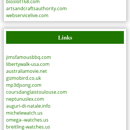
bioslot168.com
artsandcraftsauthority.com
webservicelive.com
Links
jimsfamousbbq.com
libertywalk-usa.com
australiamovie.net
gizmobird.co.uk
mp3djsong.com
coursdanglaistoulouse.com
neptunuslex.com
auguri-di-natale.info
michelewatch.us
omega--watches.us
breitling-watches.us