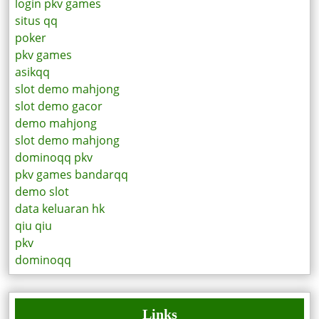
login pkv games
situs qq
poker
pkv games
asikqq
slot demo mahjong
slot demo gacor
demo mahjong
slot demo mahjong
dominoqq pkv
pkv games bandarqq
demo slot
data keluaran hk
qiu qiu
pkv
dominoqq
Links