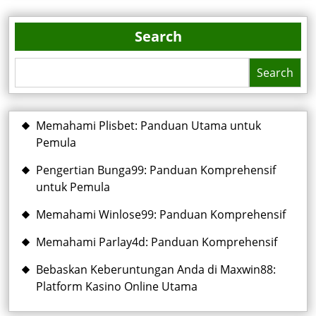
Search
Search
Memahami Plisbet: Panduan Utama untuk
Pemula
Pengertian Bunga99: Panduan Komprehensif
untuk Pemula
Memahami Winlose99: Panduan Komprehensif
Memahami Parlay4d: Panduan Komprehensif
Bebaskan Keberuntungan Anda di Maxwin88:
Platform Kasino Online Utama