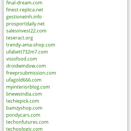
final-dream.com
finest-replica.net
gestioneinh.info
prosportdaily.net
salesinvest22.com
teseract.org
trendy-ama-shop.com
ufabett732m7.com
visiofood.com
droidwindow.com
freeprsubmission.com
ufagold666.com
myinteriorblog.com
bnewsindia.com
techiepick.com
bamzyshop.com
pondycars.com
techonfutures.com
techoologic.com