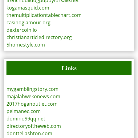
frenchbulldogpuppyforsale.net
kogamasquid.com
themultiplicationtablechart.com
casinoglamour.org
dextercoin.io
christianarticledirectory.org
5homestyle.com
Links
mygamblingstory.com
majalahwekonews.com
2017hoganoutlet.com
pelmanec.com
domino99qq.net
directoryoftheweb.com
donttellashton.com