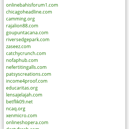
onlinebahisforum1.com
chicagoheadline.com
camming.org
rajalion88.com
goupuntacana.com
riversedgepark.com
zaseez.com
catchycrunch.com
nofaphub.com
nefertitingalls.com
patsyscreations.com
income4proof.com
educaritas.org
lensajelajah.com
betflik09.net
ncaq.org
xenmicro.com
onlineshopera.com