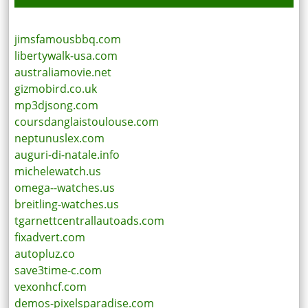
jimsfamousbbq.com
libertywalk-usa.com
australiamovie.net
gizmobird.co.uk
mp3djsong.com
coursdanglaistoulouse.com
neptunuslex.com
auguri-di-natale.info
michelewatch.us
omega--watches.us
breitling-watches.us
tgarnettcentrallautoads.com
fixadvert.com
autopluz.co
save3time-c.com
vexonhcf.com
demos-pixelsparadise.com