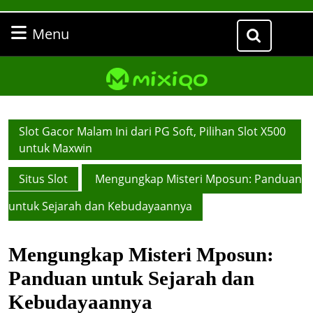
Skip
to
Menu
Menu
content
Search
Skip
for:
to
content
Slot Gacor Malam Ini dari PG Soft, Pilihan Slot X500
untuk Maxwin
Situs Slot
Mengungkap Misteri Mposun: Panduan
untuk Sejarah dan Kebudayaannya
Mengungkap Misteri Mposun:
Panduan untuk Sejarah dan
Kebudayaannya