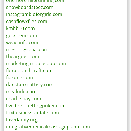
onemoremilerunning.com
snowboardsteez.com
instagrambioforgirls.com
cashflowxfiles.com
kmbb10.com
getxtrem.com
weactinfo.com
meshingsocial.com
thearguer.com
marketing-mobile-app.com
floralpunchcraft.com
fiasone.com
danktankbattery.com
mealudo.com
charlie-day.com
livedirectbettingpoker.com
foxbusinessupdate.com
lovedaddy.org
integrativemedicalmassageplano.com