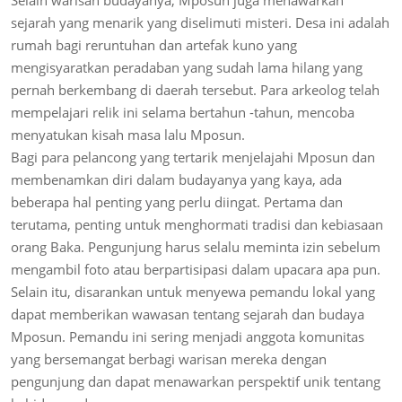
Selain warisan budayanya, Mposun juga menawarkan
sejarah yang menarik yang diselimuti misteri. Desa ini adalah
rumah bagi reruntuhan dan artefak kuno yang
mengisyaratkan peradaban yang sudah lama hilang yang
pernah berkembang di daerah tersebut. Para arkeolog telah
mempelajari relik ini selama bertahun -tahun, mencoba
menyatukan kisah masa lalu Mposun.
Bagi para pelancong yang tertarik menjelajahi Mposun dan
membenamkan diri dalam budayanya yang kaya, ada
beberapa hal penting yang perlu diingat. Pertama dan
terutama, penting untuk menghormati tradisi dan kebiasaan
orang Baka. Pengunjung harus selalu meminta izin sebelum
mengambil foto atau berpartisipasi dalam upacara apa pun.
Selain itu, disarankan untuk menyewa pemandu lokal yang
dapat memberikan wawasan tentang sejarah dan budaya
Mposun. Pemandu ini sering menjadi anggota komunitas
yang bersemangat berbagi warisan mereka dengan
pengunjung dan dapat menawarkan perspektif unik tentang