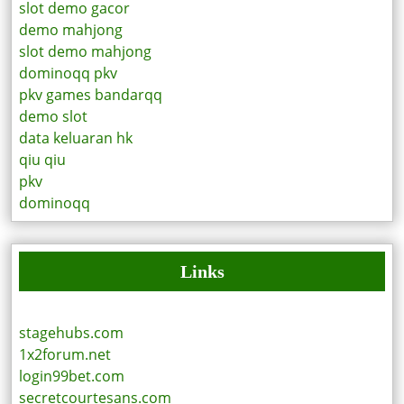
slot demo gacor
demo mahjong
slot demo mahjong
dominoqq pkv
pkv games bandarqq
demo slot
data keluaran hk
qiu qiu
pkv
dominoqq
Links
stagehubs.com
1x2forum.net
login99bet.com
secretcourtesans.com