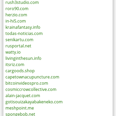
rush3studio.com
roro90.com
herzio.com
in-hi5.com
krainafantasy.info
todas-noticias.com
senikartu.com
rusportal.net
watty.io
livinginthesun.info
itsriz.com
cargoods.shop
capetownacupuncture.com
bitcoinvideospro.com
cosmiccrowcollective.com
alain-jacquet.com
gotisouizakayabakeneko.com
meshpoint.me
spongebob.net