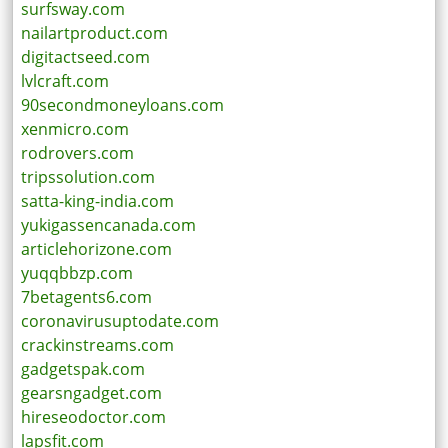
surfsway.com
nailartproduct.com
digitactseed.com
lvlcraft.com
90secondmoneyloans.com
xenmicro.com
rodrovers.com
tripssolution.com
satta-king-india.com
yukigassencanada.com
articlehorizone.com
yuqqbbzp.com
7betagents6.com
coronavirusuptodate.com
crackinstreams.com
gadgetspak.com
gearsngadget.com
hireseodoctor.com
lapsfit.com