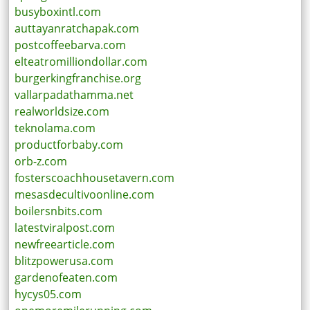
busyboxintl.com
auttayanratchapak.com
postcoffeebarva.com
elteatromilliondollar.com
burgerkingfranchise.org
vallarpadathamma.net
realworldsize.com
teknolama.com
productforbaby.com
orb-z.com
fosterscoachhousetavern.com
mesasdecultivoonline.com
boilersnbits.com
latestviralpost.com
newfreearticle.com
blitzpowerusa.com
gardenofeaten.com
hycys05.com