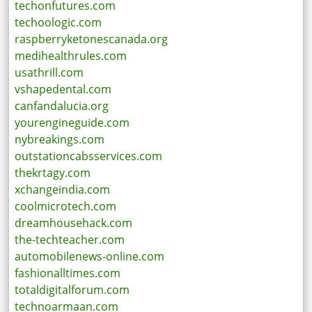
techonfutures.com
techoologic.com
raspberryketonescanada.org
medihealthrules.com
usathrill.com
vshapedental.com
canfandalucia.org
yourengineguide.com
nybreakings.com
outstationcabsservices.com
thekrtagy.com
xchangeindia.com
coolmicrotech.com
dreamhousehack.com
the-techteacher.com
automobilenews-online.com
fashionalltimes.com
totaldigitalforum.com
technoarmaan.com