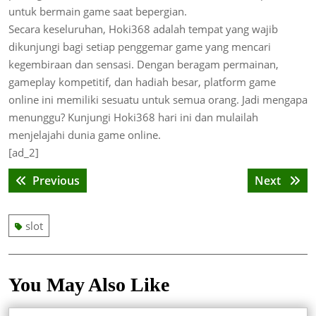
untuk bermain game saat bepergian.
Secara keseluruhan, Hoki368 adalah tempat yang wajib
dikunjungi bagi setiap penggemar game yang mencari
kegembiraan dan sensasi. Dengan beragam permainan,
gameplay kompetitif, dan hadiah besar, platform game
online ini memiliki sesuatu untuk semua orang. Jadi mengapa
menunggu? Kunjungi Hoki368 hari ini dan mulailah
menjelajahi dunia game online.
[ad_2]
Post
Previous
Next
Previous
Next
navigation
post:
post:
slot
You May Also Like