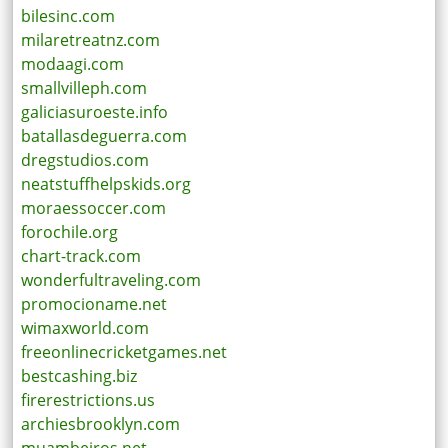
bilesinc.com
milaretreatnz.com
modaagi.com
smallvilleph.com
galiciasuroeste.info
batallasdeguerra.com
dregstudios.com
neatstuffhelpskids.org
moraessoccer.com
forochile.org
chart-track.com
wonderfultraveling.com
promocioname.net
wimaxworld.com
freeonlinecricketgames.net
bestcashing.biz
firerestrictions.us
archiesbrooklyn.com