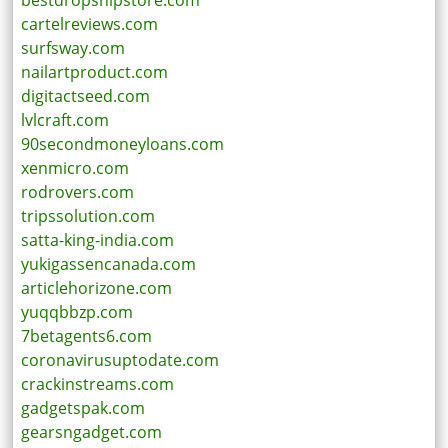
bestdropshipstore.com
cartelreviews.com
surfsway.com
nailartproduct.com
digitactseed.com
lvlcraft.com
90secondmoneyloans.com
xenmicro.com
rodrovers.com
tripssolution.com
satta-king-india.com
yukigassencanada.com
articlehorizone.com
yuqqbbzp.com
7betagents6.com
coronavirusuptodate.com
crackinstreams.com
gadgetspak.com
gearsngadget.com