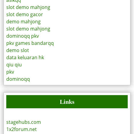
asikqq
slot demo mahjong
slot demo gacor
demo mahjong
slot demo mahjong
dominoqq pkv
pkv games bandarqq
demo slot
data keluaran hk
qiu qiu
pkv
dominoqq
Links
stagehubs.com
1x2forum.net