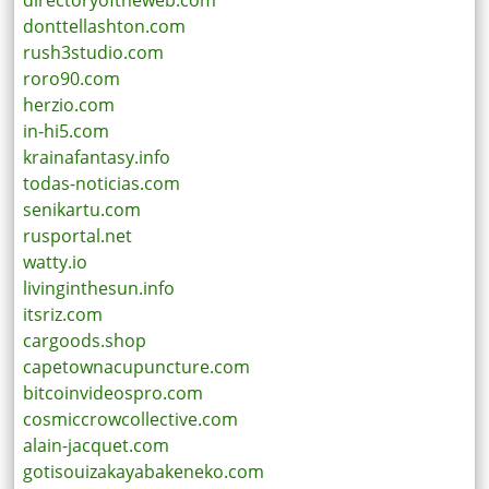
directoryoftheweb.com
donttellashton.com
rush3studio.com
roro90.com
herzio.com
in-hi5.com
krainafantasy.info
todas-noticias.com
senikartu.com
rusportal.net
watty.io
livinginthesun.info
itsriz.com
cargoods.shop
capetownacupuncture.com
bitcoinvideospro.com
cosmiccrowcollective.com
alain-jacquet.com
gotisouizakayabakeneko.com