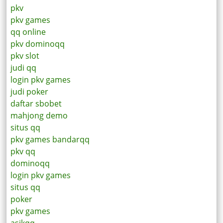
pkv
pkv games
qq online
pkv dominoqq
pkv slot
judi qq
login pkv games
judi poker
daftar sbobet
mahjong demo
situs qq
pkv games bandarqq
pkv qq
dominoqq
login pkv games
situs qq
poker
pkv games