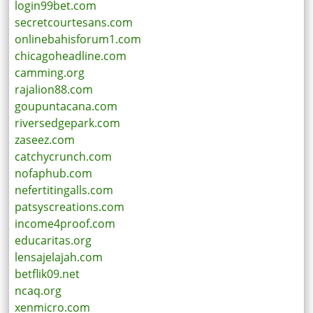
login99bet.com
secretcourtesans.com
onlinebahisforum1.com
chicagoheadline.com
camming.org
rajalion88.com
goupuntacana.com
riversedgepark.com
zaseez.com
catchycrunch.com
nofaphub.com
nefertitingalls.com
patsyscreations.com
income4proof.com
educaritas.org
lensajelajah.com
betflik09.net
ncaq.org
xenmicro.com