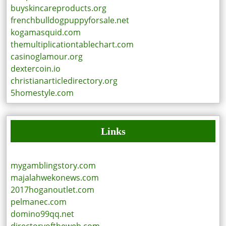
buyskincareproducts.org
frenchbulldogpuppyforsale.net
kogamasquid.com
themultiplicationtablechart.com
casinoglamour.org
dextercoin.io
christianarticledirectory.org
5homestyle.com
Links
mygamblingstory.com
majalahwekonews.com
2017hoganoutlet.com
pelmanec.com
domino99qq.net