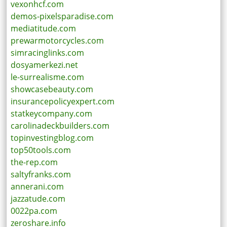
vexonhcf.com
demos-pixelsparadise.com
mediatitude.com
prewarmotorcycles.com
simracinglinks.com
dosyamerkezi.net
le-surrealisme.com
showcasebeauty.com
insurancepolicyexpert.com
statkeycompany.com
carolinadeckbuilders.com
topinvestingblog.com
top50tools.com
the-rep.com
saltyfranks.com
annerani.com
jazzatude.com
0022pa.com
zeroshare.info