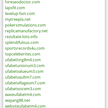
hireseodoctor.com
lapsfit.com
levelup-fast.com
mytreepla.net
pokersimulations.com
replicamanufactory.net
rezultate-loto.info
splendifulous.com
sportsrecords4u.com
topceleberites.com
ufabetting8m4.com
ufabetunionum3.com
ufabetvalueum3.com
ufabetvaultm7.com
ufabetvillageum7.com
ufabetvoicem3.com
waveufabetm4.com
wayang88.net
websiteufabetm4.com