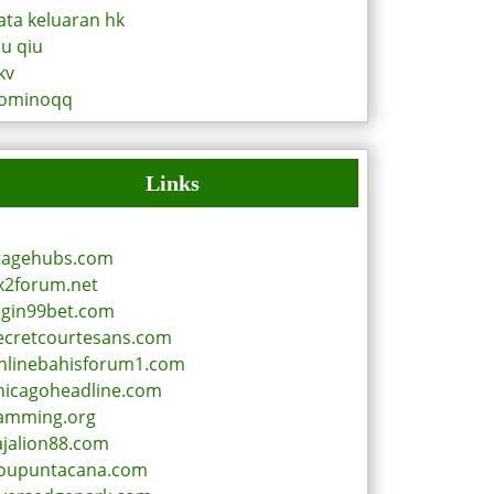
ata keluaran hk
iu qiu
kv
ominoqq
Links
tagehubs.com
x2forum.net
ogin99bet.com
ecretcourtesans.com
nlinebahisforum1.com
hicagoheadline.com
amming.org
ajalion88.com
oupuntacana.com