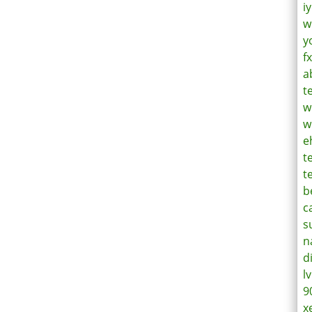
i
w
y
f
a
t
w
w
e
t
t
b
c
s
n
d
l
9
x