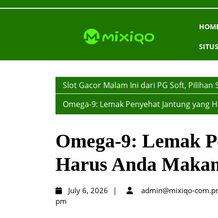
Skip
to
HOM
content
Skip
SITU
to
content
Slot Gacor Malam Ini dari PG Soft, Pilihan
Omega-9: Lemak Penyehat Jantung yang 
Omega-9: Lemak Pe
Harus Anda Maka
July
July 6, 2026
admin@mixiqo-com.pr
6,
pm
2026