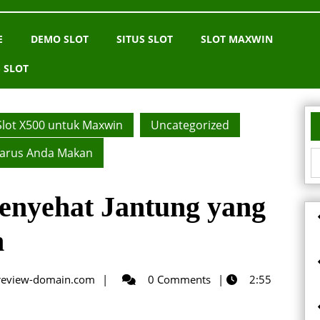
E
DEMO SLOT
SITUS SLOT
SLOT MAXWIN
S SLOT
 Slot X500 untuk Maxwin
Uncategorized
Harus Anda Makan
nyehat Jantung yang
n
admin@mixiqo-
eview-domain.com
0 Comments
2:55
com.preview-
domain.com