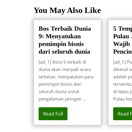
You May Also Like
Bos Terbaik Dunia
5 Temp
9: Menyatukan
Pulau 
pemimpin bisnis
Wajib 
dari seluruh dunia
Pencin
[ad_1] Boss 9 terbaik di
[ad_1] Pu
dunia akan menjadi acara
dikenal s
terbesar, menyatukan para
adalah p
pemimpin bisnis dari
tersembu
seluruh dunia untuk
di lepas 
pengalaman jaringan ...
Pulau keci
Read
Read Full
Read F
Full