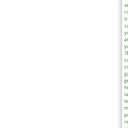
x
r
t
s
y
a
y
7
c
c
g
g
h
l
l
m
p
r