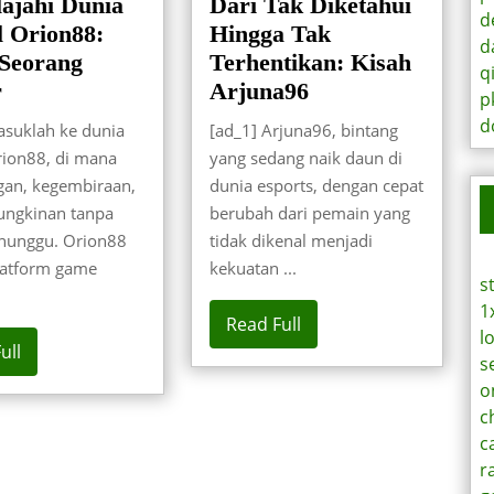
ajahi Dunia
Dari Tak Diketahui
d
l Orion88:
Hingga Tak
d
 Seorang
Terhentikan: Kisah
q
r
Arjuna96
p
d
asuklah ke dunia
[ad_1] Arjuna96, bintang
Orion88, di mana
yang sedang naik daun di
gan, kegembiraan,
dunia esports, dengan cepat
ngkinan tanpa
berubah dari pemain yang
nunggu. Orion88
tidak dikenal menjadi
latform game
kekuatan ...
s
1
Read
Read Full
l
Full
Read
ull
s
Full
o
c
c
r