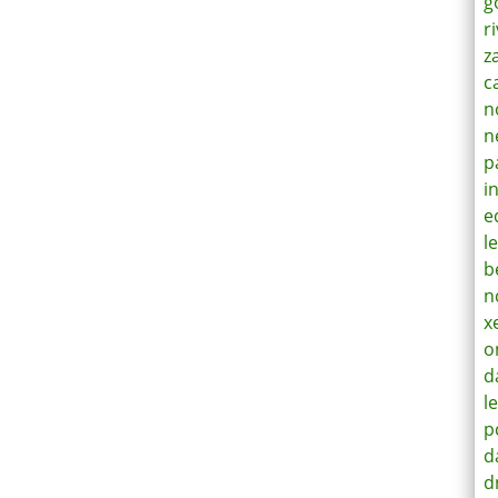
g
r
z
c
n
n
p
i
e
l
b
n
x
o
d
l
p
d
d