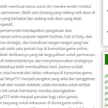
telah membuat nama untuk diri mereka sendiri melalui
k permainan. Salah satu bintang yang sedang naik daun di
 yang berbakat dan sedang naik daun yang telah
petitif.
h, pertama kali mendapatkan pengakuan atas
an online populer seperti Fortnite, Call of Duty, dan
ran strategis, dan koordinasi tangan-tangan yang luar
adi salah satu pemain top di komunitas game online.
alah dedikasinya yang tak tergoyahkan untuk permainan.
sah keterampilannya, dan menyempurnakan strateginya
 tekadnya telah membuahkan hasil, karena ia telah
rasa hormat dari rekan -rekannya di komunitas game.
p
t Senja777 menjadi pengikut yang setia dari penggemar.
p
ah dan mudah didekati, selalu bersedia untuk terlibat
q
an trik untuk membantu mereka meningkatkan
p
ja777 telah menjadi panutan bagi calon gamer,
p
n berjuang untuk kebesaran di dunia game online.
j