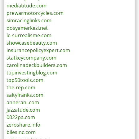
mediatitude.com
prewarmotorcycles.com
simracinglinks.com
dosyamerkezi.net
le-surrealisme.com
showcasebeauty.com
insurancepolicyexpert.com
statkeycompany.com
carolinadeckbuilders.com
topinvestingblog.com
top50tools.com
the-rep.com
saltyfranks.com
annerani.com
jazzatude.com
0022pa.com
zeroshare.info
bilesinc.com