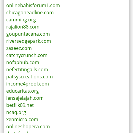
onlinebahisforum1.com
chicagoheadline.com
camming.org
rajalion88.com
goupuntacana.com
riversedgepark.com
zaseez.com
catchycrunch.com
nofaphub.com
nefertitingalls.com
patsyscreations.com
income4proof.com
educaritas.org
lensajelajah.com
betflik09.net
ncaq.org
xenmicro.com
onlineshopera.com