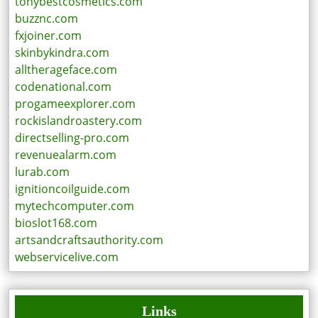
tonybestcosmetics.com
buzznc.com
fxjoiner.com
skinbykindra.com
alltherageface.com
codenational.com
progameexplorer.com
rockislandroastery.com
directselling-pro.com
revenuealarm.com
lurab.com
ignitioncoilguide.com
mytechcomputer.com
bioslot168.com
artsandcraftsauthority.com
webservicelive.com
Links