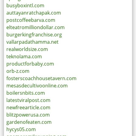
busyboxintl.com
auttayanratchapak.com
postcoffeebarva.com
elteatromilliondollar.com
burgerkingfranchise.org
vallarpadathamma.net
realworldsize.com
teknolama.com
productforbaby.com
orb-z.com
fosterscoachhousetavern.com
mesasdecultivoonline.com
boilersnbits.com
latestviralpost.com
newfreearticle.com
blitzpowerusa.com
gardenofeaten.com
hycys05.com