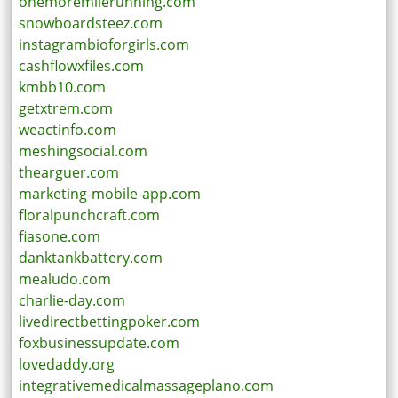
onemoremilerunning.com
snowboardsteez.com
instagrambioforgirls.com
cashflowxfiles.com
kmbb10.com
getxtrem.com
weactinfo.com
meshingsocial.com
thearguer.com
marketing-mobile-app.com
floralpunchcraft.com
fiasone.com
danktankbattery.com
mealudo.com
charlie-day.com
livedirectbettingpoker.com
foxbusinessupdate.com
lovedaddy.org
integrativemedicalmassageplano.com