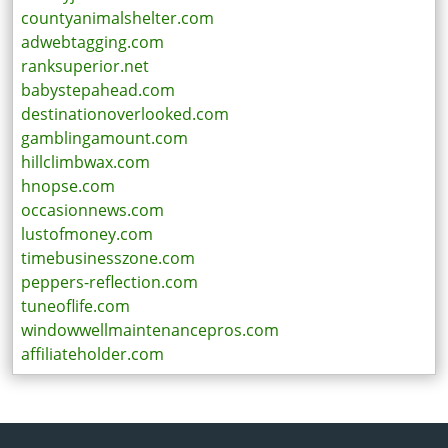
countyanimalshelter.com
adwebtagging.com
ranksuperior.net
babystepahead.com
destinationoverlooked.com
gamblingamount.com
hillclimbwax.com
hnopse.com
occasionnews.com
lustofmoney.com
timebusinesszone.com
peppers-reflection.com
tuneoflife.com
windowwellmaintenancepros.com
affiliateholder.com