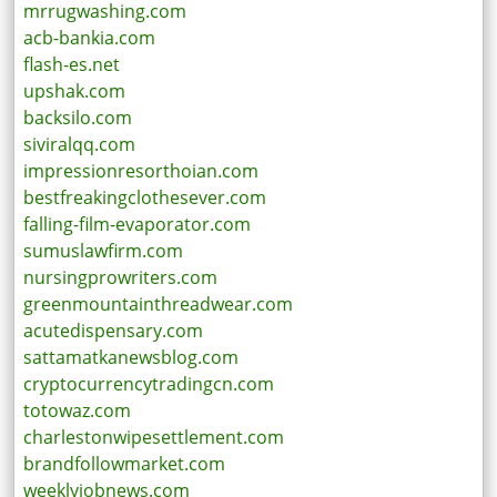
mrrugwashing.com
acb-bankia.com
flash-es.net
upshak.com
backsilo.com
siviralqq.com
impressionresorthoian.com
bestfreakingclothesever.com
falling-film-evaporator.com
sumuslawfirm.com
nursingprowriters.com
greenmountainthreadwear.com
acutedispensary.com
sattamatkanewsblog.com
cryptocurrencytradingcn.com
totowaz.com
charlestonwipesettlement.com
brandfollowmarket.com
weeklyjobnews.com