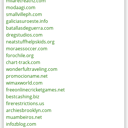
milaretreatnz.com
modaagi.com
smallvilleph.com
galiciasuroeste.info
batallasdeguerra.com
dregstudios.com
neatstuffhelpskids.org
moraessoccer.com
forochile.org
chart-track.com
wonderfultraveling.com
promocioname.net
wimaxworld.com
freeonlinecricketgames.net
bestcashing.biz
firerestrictions.us
archiesbrooklyn.com
muambeiros.net
infozblog.com